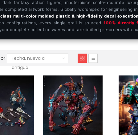
d dark fantasy action figures, masterpiece scale-accurate luxur
er completed artwork forms. Globally worshiped for engineering ind
class multi-color molded plastic & high-fidelity decal executio
on configurations, every single grail is sourced
100% directly f
your complete collection waves and rare limited pre-orders with o
por
Fecha, nueva a
antigua
[Reserva
Stararc
anticipada]
Toys
Figura
Cyber
de
acción
Limit
de
Serie
Padre
Hueso
Dagon
de
Cthulhu