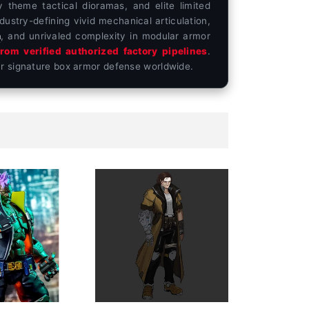
y theme tactical dioramas, and elite limited
ustry-defining vivid mechanical articulation,
n
, and unrivaled complexity in modular armor
rom verified authorized factory pipelines
.
ur signature box armor defense worldwide.
[Reserva]
Stararc
Toys
Cyber
Limit
Urd
Wolf