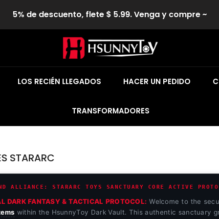
5% de descuento, flete $ 5.99. Venga y compre ~
LOS RECIÉN LLEGADOS
HACER UN PEDIDO
C
TRANSFORMADORES
ES STARARC
ND ALLIANCE: STARARC TOYS SANCTUARY CORE ACTIVE PROTO
AL DARK FANTASY & TACTICAL PROTOCOL:
Welcome to the secu
items
within the HsunnyToy Dark Vault. This authentic sanctuary gr