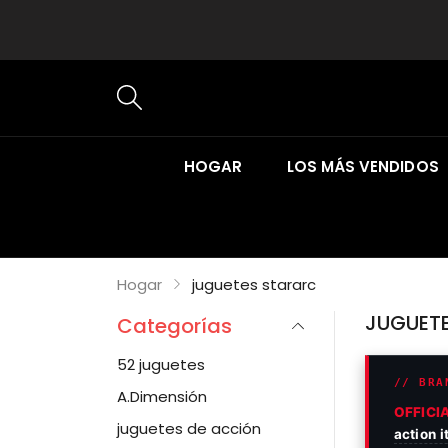
HOGAR
LOS MÁS VENDIDOS
Hogar
juguetes stararc
JUGUET
Categorías
52 juguetes
// BRA
A.Dimensión
OFFICI
juguetes de acción
action 