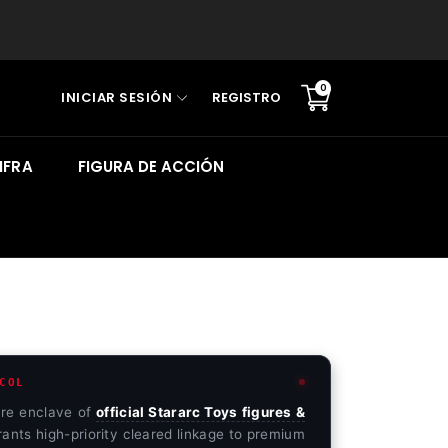
0
INICIAR SESIÓN
REGISTRO
Translation
missing:
es.sections.cart.cart_c
IFRA
FIGURA DE ACCIÓN
COL
re enclave of
official Stararc Toys figures &
ants high-priority cleared linkage to premium