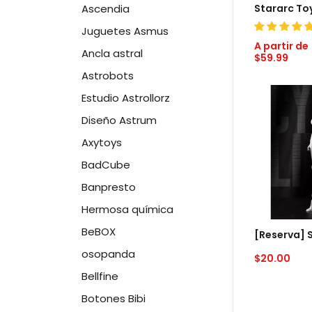
SELECC
Ascendia
Juguetes Asmus
Precio
A partir de
Ancla astral
habitual
$59.99
Astrobots
[Reserva]
Estudio Astrollorz
Stararc
Diseño Astrum
Toys
Cyber
Axytoys
BadCube
Limit
Jenna
Banpresto
Hermosa química
BeBOX
AGREG
osopanda
Precio
$20.00
habitual
Bellfine
Botones Bibi