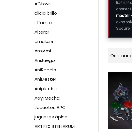
license
ACtoys
charact
alicia brillo
master-
alfamax
expansi
Secure 
Alterar
amakuni
AmiAmi
Ordenar 
AniJuego
AniRegalo
Stararc
AniMester
Toys
1/12
Aniplex inc.
Sanzero
Aoyi Mecha
The
Deep
Juguetes APC
Ones
juguetes ápice
Juego
de
ARTIFEX STELLARUM
2