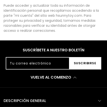
Puede acceder y actualizar toda su información de
identificación personal que recopilamos accediendo a la
parte "mi cuenta" del sitio web hsunnytoy.com. Para
proteger su privacidad y seguridad, tomamos medidas
razonables para verificar su identidad antes de otorgar
acceso o realizar correcciones.
SUSCRÍBETE A NUESTRO BOLETÍN
Tu correo electrónico
SUSCRIBIRSE
VUELVE AL COMIENZO
DESCRIPCIÓN GENERAL