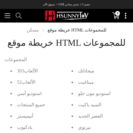
خصم 5 ٪. شحن مجاني $150 +.
تسوق الآن
0
Translation
missing:
ar.sections.c
خريطة موقع HTML للمجموعات
مسكن
خريطة موقع HTML للمجموعات
المجموعات
ميجاتانك
303الألعاب
ميتاغيت
52الألعاب
استوديو مون جلو
استوديو آسي
السيد باكيت
جميع المنتجات
العصر الجديد
أنيميستر
نيرتوي
بادكيوب