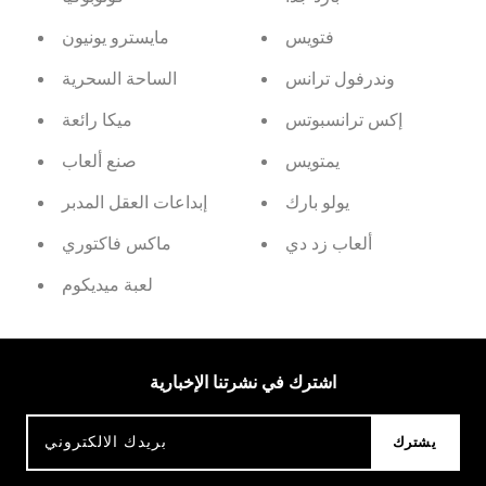
فتويس
مايسترو يونيون
وندرفول ترانس
الساحة السحرية
إكس ترانسبوتس
ميكا رائعة
يمتويس
صنع ألعاب
يولو بارك
إبداعات العقل المدبر
ألعاب زد دي
ماكس فاكتوري
لعبة ميديكوم
اشترك في نشرتنا الإخبارية
يشترك
بريدك الالكتروني