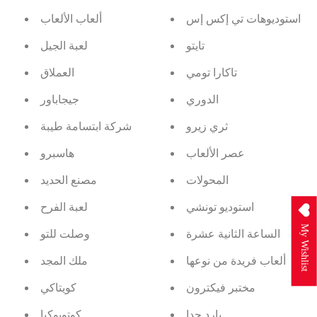
استوديوهات تي إكس إس
ألعاب الألعاب
تايتو
لعبة الجيل
تاكارا تومي
العملاق
الدوري
جيجاباور
ثري زيرو
شركة ابتسامة طيبة
عصر الألعاب
هاسبرو
المحولات
مصنع الحديد
استوديو تونشي
لعبة الفرح
My Wishlist
الساعة الثانية عشرة
وصلت للتو
ألعاب فريدة من نوعها
ملك المجد
مختبر فيكترون
كويتاكي
بارد جدا
كوتوبوكيا