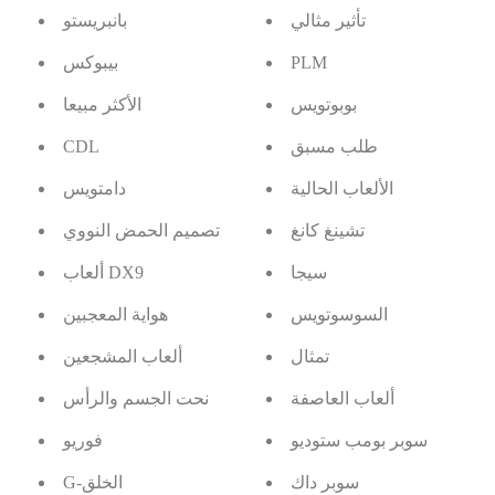
تأثير مثالي
بانبريستو
PLM
بيبوكس
بوبوتويس
الأكثر مبيعا
طلب مسبق
CDL
الألعاب الحالية
دامتويس
تشينغ كانغ
تصميم الحمض النووي
سيجا
ألعاب DX9
السوسوتويس
هواية المعجبين
تمثال
ألعاب المشجعين
ألعاب العاصفة
نحت الجسم والرأس
سوبر بومب ستوديو
فوريو
سوبر داك
G-الخلق